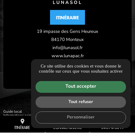
LUNASOL
ITINÉRAIRE
19 impasse des Gens Heureux
84170 Monteux
info@lunasol.fr
www.lunapac.fr
04 89 41 08 99
Ce site utilise des cookies et vous donne le
contrôle sur ceux que vous souhaitez activer
Tout accepter
Tout refuser
Guide local
Informations complémentaires
Personnaliser
Mentions légales
place
mail
call
Politique de confidentialité
ITINÉRAIRE
CONTACT & DEVIS
04 89 41 08 99
Gestion des cookies