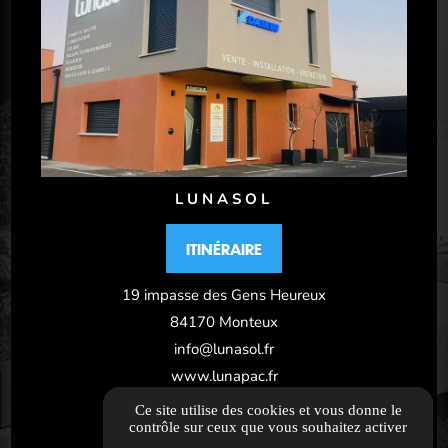
LUNASOL
ITINÉRAIRE
19 impasse des Gens Heureux
84170 Monteux
info@lunasol.fr
www.lunapac.fr
04 89 41 08 99
Ce site utilise des cookies et vous donne le
contrôle sur ceux que vous souhaitez activer