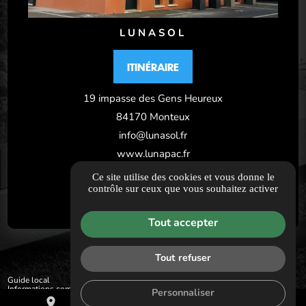
LUNASOL
ITINÉRAIRE
19 impasse des Gens Heureux
84170 Monteux
info@lunasol.fr
www.lunapac.fr
04 89 41 08 99
Ce site utilise des cookies et vous donne le
contrôle sur ceux que vous souhaitez activer
Tout accepter
Tout refuser
Guide local
Informations complémentaires
Personnaliser
Mentions légales
place
mail
call